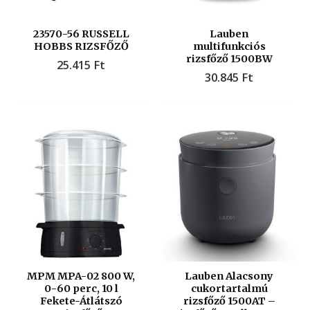
23570-56 RUSSELL
Lauben
HOBBS RIZSFŐZŐ
multifunkciós
rizsfőző 1500BW
25.415
Ft
30.845
Ft
MPM MPA-02 800 W,
Lauben Alacsony
0-60 perc, 10 l
cukortartalmú
Fekete-Átlátszó
rizsfőző 1500AT –