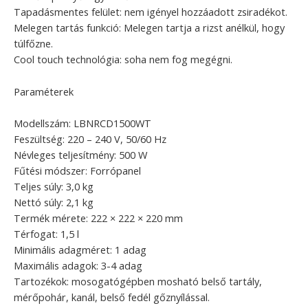
Tapadásmentes felület: nem igényel hozzáadott zsiradékot.
Melegen tartás funkció: Melegen tartja a rizst anélkül, hogy
túlfőzne.
Cool touch technológia: soha nem fog megégni.
Paraméterek
Modellszám: LBNRCD1500WT
Feszültség: 220 – 240 V, 50/60 Hz
Névleges teljesítmény: 500 W
Fűtési módszer: Forrópanel
Teljes súly: 3,0 kg
Nettó súly: 2,1 kg
Termék mérete: 222 × 222 × 220 mm
Térfogat: 1,5 l
Minimális adagméret: 1 adag
Maximális adagok: 3-4 adag
Tartozékok: mosogatógépben mosható belső tartály,
mérőpohár, kanál, belső fedél gőznyílással.