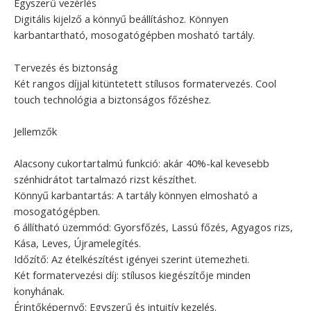
Egyszerű vezérlés
Digitális kijelző a könnyű beállításhoz. Könnyen
karbantartható, mosogatógépben mosható tartály.
Tervezés és biztonság
Két rangos díjjal kitüntetett stílusos formatervezés. Cool
touch technológia a biztonságos főzéshez.
Jellemzők
Alacsony cukortartalmú funkció: akár 40%-kal kevesebb
szénhidrátot tartalmazó rizst készíthet.
Könnyű karbantartás: A tartály könnyen elmosható a
mosogatógépben.
6 állítható üzemmód: Gyorsfőzés, Lassú főzés, Agyagos rizs,
Kása, Leves, Újramelegítés.
Időzítő: Az ételkészítést igényei szerint ütemezheti.
Két formatervezési díj: stílusos kiegészítője minden
konyhának.
Érintőképernyő: Egyszerű és intuitív kezelés.