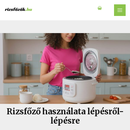
Skip
to
MAI
content
MEN
Rizsfőző használata lépésről-
lépésre