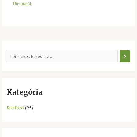
Útmutatók
S
e
a
r
c
Kategória
h
Rizsfőző
(25)