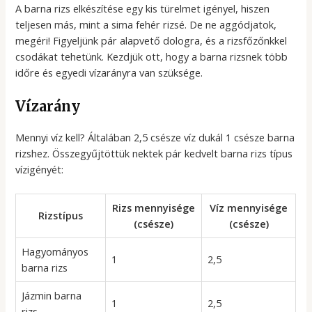
A barna rizs elkészítése egy kis türelmet igényel, hiszen
teljesen más, mint a sima fehér rizsé. De ne aggódjatok,
megéri! Figyeljünk pár alapvető dologra, és a rizsfőzőnkkel
csodákat tehetünk. Kezdjük ott, hogy a barna rizsnek több
időre és egyedi vízarányra van szüksége.
Vízarány
Mennyi víz kell? Általában 2,5 csésze víz dukál 1 csésze barna
rizshez. Összegyűjtöttük nektek pár kedvelt barna rizs típus
vízigényét:
Rizs mennyisége
Víz mennyisége
Rizstípus
(csésze)
(csésze)
Hagyományos
1
2,5
barna rizs
Jázmin barna
1
2,5
rizs