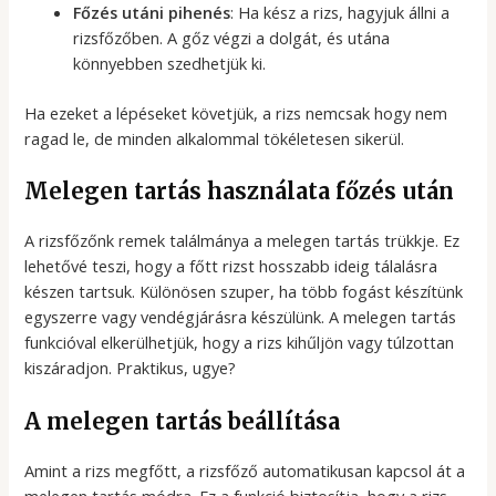
Főzés utáni pihenés
: Ha kész a rizs, hagyjuk állni a
rizsfőzőben. A gőz végzi a dolgát, és utána
könnyebben szedhetjük ki.
Ha ezeket a lépéseket követjük, a rizs nemcsak hogy nem
ragad le, de minden alkalommal tökéletesen sikerül.
Melegen tartás használata főzés után
A rizsfőzőnk remek találmánya a melegen tartás trükkje. Ez
lehetővé teszi, hogy a főtt rizst hosszabb ideig tálalásra
készen tartsuk. Különösen szuper, ha több fogást készítünk
egyszerre vagy vendégjárásra készülünk. A melegen tartás
funkcióval elkerülhetjük, hogy a rizs kihűljön vagy túlzottan
kiszáradjon. Praktikus, ugye?
A melegen tartás beállítása
Amint a rizs megfőtt, a rizsfőző automatikusan kapcsol át a
melegen tartás módra. Ez a funkció biztosítja, hogy a rizs