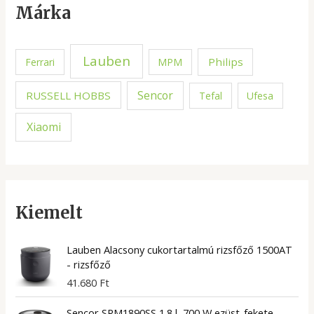
Márka
Lauben
Philips
Ferrari
MPM
Sencor
RUSSELL HOBBS
Tefal
Ufesa
Xiaomi
Kiemelt
Lauben Alacsony cukortartalmú rizsfőző 1500AT
- rizsfőző
41.680
Ft
Sencor SRM1890SS 1.8 l, 700 W ezüst-fekete