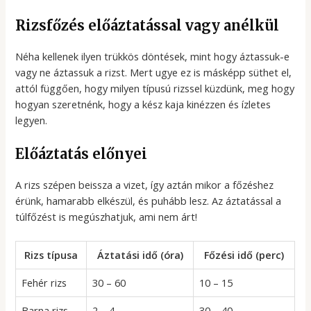
Rizsfőzés előáztatással vagy anélkül
Néha kellenek ilyen trükkös döntések, mint hogy áztassuk-e
vagy ne áztassuk a rizst. Mert ugye ez is másképp süthet el,
attól függően, hogy milyen típusú rizssel küzdünk, meg hogy
hogyan szeretnénk, hogy a kész kaja kinézzen és ízletes
legyen.
Előáztatás előnyei
A rizs szépen beissza a vizet, így aztán mikor a főzéshez
érünk, hamarabb elkészül, és puhább lesz. Az áztatással a
túlfőzést is megúszhatjuk, ami nem árt!
Rizs típusa
Áztatási idő (óra)
Főzési idő (perc)
Fehér rizs
30 – 60
10 – 15
Barna rizs
2 – 4
30 – 40