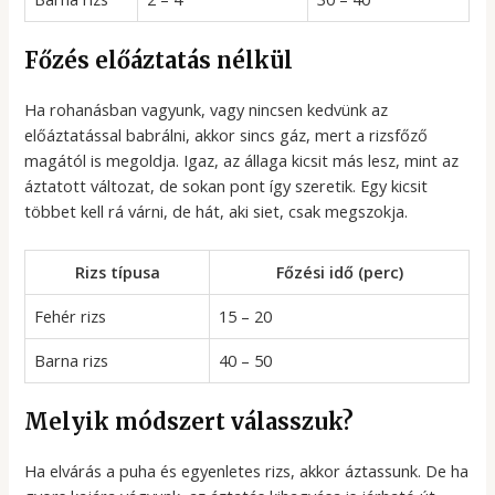
Főzés előáztatás nélkül
Ha rohanásban vagyunk, vagy nincsen kedvünk az
előáztatással babrálni, akkor sincs gáz, mert a rizsfőző
magától is megoldja. Igaz, az állaga kicsit más lesz, mint az
áztatott változat, de sokan pont így szeretik. Egy kicsit
többet kell rá várni, de hát, aki siet, csak megszokja.
Rizs típusa
Főzési idő (perc)
Fehér rizs
15 – 20
Barna rizs
40 – 50
Melyik módszert válasszuk?
Ha elvárás a puha és egyenletes rizs, akkor áztassunk. De ha