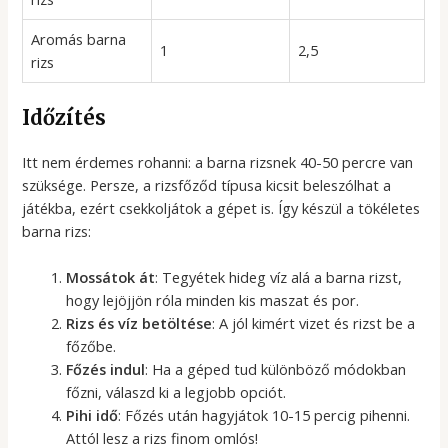
Aromás barna
1
2,5
rizs
Időzítés
Itt nem érdemes rohanni: a barna rizsnek 40-50 percre van
szüksége. Persze, a rizsfőződ típusa kicsit beleszólhat a
játékba, ezért csekkoljátok a gépet is. Így készül a tökéletes
barna rizs:
Mossátok át
: Tegyétek hideg víz alá a barna rizst,
hogy lejöjjön róla minden kis maszat és por.
Rizs és víz betöltése
: A jól kimért vizet és rizst be a
főzőbe.
Főzés indul
: Ha a géped tud különböző módokban
főzni, válaszd ki a legjobb opciót.
Pihi idő
: Főzés után hagyjátok 10-15 percig pihenni.
Attól lesz a rizs finom omlós!