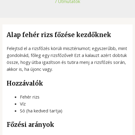
/
Útmutatók
Alap fehér rizs főzése kezdőknek
Felejtsd el a rizsfőzés körüli misztériumot; egyszerűbb, mint
gondolnád, főleg egy rizsfőzővel! Ezt a kalauzt azért dobtuk
össze, hogy útba igazítson és tutira menj a rizsfőzés során,
akkor is, ha újonc vagy.
Hozzávalók
Fehér rizs
Víz
Só (ha kedved tartja)
Főzési arányok