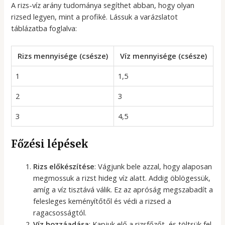
A rizs-víz arány tudománya segíthet abban, hogy olyan
rizsed legyen, mint a profiké. Lássuk a varázslatot
táblázatba foglalva:
Rizs mennyisége (csésze)
Víz mennyisége (csésze)
1
1,5
2
3
3
4,5
Főzési lépések
Rizs előkészítése
: Vágjunk bele azzal, hogy alaposan
megmossuk a rizst hideg víz alatt. Addig öblögessük,
amíg a víz tisztává válik. Ez az apróság megszabadít a
felesleges keményítőtől és védi a rizsed a
ragacsosságtól.
Víz hozzáadása
: Kapjuk elő a rizsfőzőt, és töltsük fel