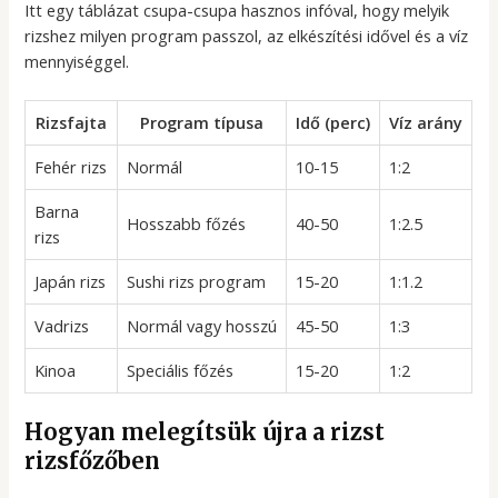
Itt egy táblázat csupa-csupa hasznos infóval, hogy melyik
rizshez milyen program passzol, az elkészítési idővel és a víz
mennyiséggel.
Rizsfajta
Program típusa
Idő (perc)
Víz arány
Fehér rizs
Normál
10-15
1:2
Barna
Hosszabb főzés
40-50
1:2.5
rizs
Japán rizs
Sushi rizs program
15-20
1:1.2
Vadrizs
Normál vagy hosszú
45-50
1:3
Kinoa
Speciális főzés
15-20
1:2
Hogyan melegítsük újra a rizst
rizsfőzőben