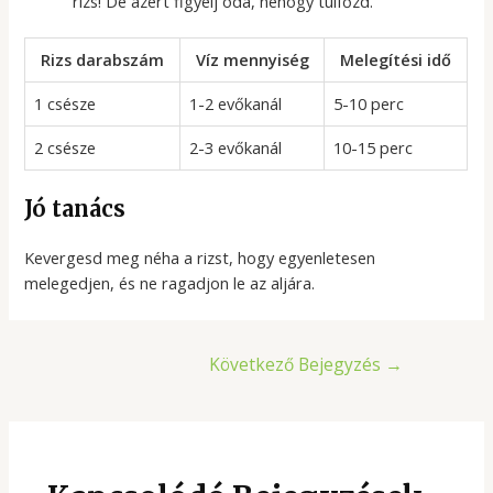
rizs! De azért figyelj oda, nehogy túlfőzd.
Rizs darabszám
Víz mennyiség
Melegítési idő
1 csésze
1-2 evőkanál
5-10 perc
2 csésze
2-3 evőkanál
10-15 perc
Jó tanács
Kevergesd meg néha a rizst, hogy egyenletesen
melegedjen, és ne ragadjon le az aljára.
Bejegyzés
Következő Bejegyzés
→
navigáció