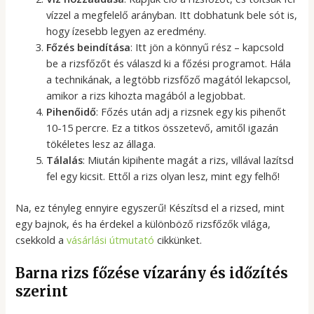
vízzel a megfelelő arányban. Itt dobhatunk bele sót is,
hogy ízesebb legyen az eredmény.
Főzés beindítása
: Itt jön a könnyű rész – kapcsold
be a rizsfőzőt és válaszd ki a főzési programot. Hála
a technikának, a legtöbb rizsfőző magától lekapcsol,
amikor a rizs kihozta magából a legjobbat.
Pihenőidő
: Főzés után adj a rizsnek egy kis pihenőt
10-15 percre. Ez a titkos összetevő, amitől igazán
tökéletes lesz az állaga.
Tálalás
: Miután kipihente magát a rizs, villával lazítsd
fel egy kicsit. Ettől a rizs olyan lesz, mint egy felhő!
Na, ez tényleg ennyire egyszerű! Készítsd el a rizsed, mint
egy bajnok, és ha érdekel a különböző rizsfőzők világa,
csekkold a
vásárlási útmutató
cikkünket.
Barna rizs főzése vízarány és időzítés
szerint