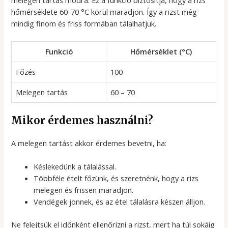
hőmérséklete 60-70 °C körül maradjon. Így a rizst még
mindig finom és friss formában tálalhatjuk.
Funkció
Hőmérséklet (°C)
Főzés
100
Melegen tartás
60 – 70
Mikor érdemes használni?
A melegen tartást akkor érdemes bevetni, ha:
Késlekedünk a tálalással.
Többféle ételt főzünk, és szeretnénk, hogy a rizs
melegen és frissen maradjon.
Vendégek jönnek, és az étel tálalásra készen álljon.
Ne felejtsük el időnként ellenőrizni a rizst, mert ha túl sokáig