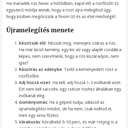
Ha maradék rizs hever a hűtődben, kapd elő a rizsfőzőt! Ez
egyszerű módja annak, hogy a rizst újra melegítsd úgy,
hogy közben megőrizzük a finom ízt és az étel minőségét.
Újramelegítés menete
Készítsük elő
: Nézzük meg, mennyire száraz a rizs.
Ha már kicsit kemény, egy kis víz vagy alaplé csodákra
képes, nem szeretnénk, hogy a rizs kiszáradjon, nem
igaz?
Rászórás az edénybe
: Tedd a keményedett rizst a
rizsfőzőbe.
Adj hozzá vizet
: Ha kell, adj hozzá 1-2 evőkanál vizet.
Ezt nem kell saccolni, egy csésze rizshez általában egy
evőkanál elég.
Gombnyomás
: Ha a géped tudja, válaszd az
újramelegítési módot, de ha nem, csak indítsd el,
mint egy sima főzést.
Várakozás
: Körülbelül 5-10 perc, és már rotyog is a