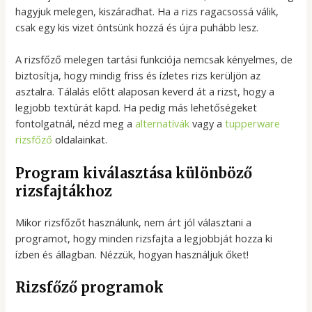
hagyjuk melegen, kiszáradhat. Ha a rizs ragacsossá válik,
csak egy kis vizet öntsünk hozzá és újra puhább lesz.
A rizsfőző melegen tartási funkciója nemcsak kényelmes, de
biztosítja, hogy mindig friss és ízletes rizs kerüljön az
asztalra. Tálalás előtt alaposan keverd át a rizst, hogy a
legjobb textúrát kapd. Ha pedig más lehetőségeket
fontolgatnál, nézd meg a
alternatívák
vagy a
tupperware
rizsfőző
oldalainkat.
Program kiválasztása különböző
rizsfajtákhoz
Mikor rizsfőzőt használunk, nem árt jól választani a
programot, hogy minden rizsfajta a legjobbját hozza ki
ízben és állagban. Nézzük, hogyan használjuk őket!
Rizsfőző programok