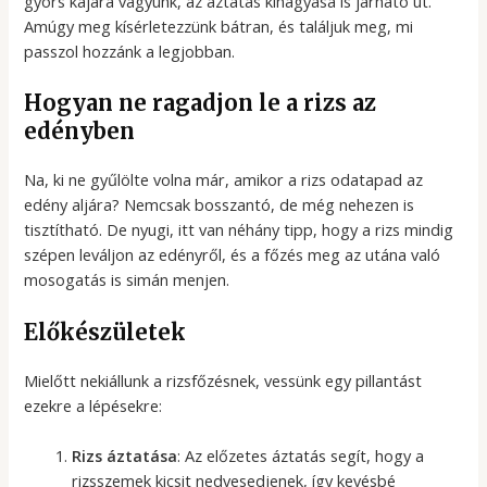
gyors kajára vágyunk, az áztatás kihagyása is járható út.
Amúgy meg kísérletezzünk bátran, és találjuk meg, mi
passzol hozzánk a legjobban.
Hogyan ne ragadjon le a rizs az
edényben
Na, ki ne gyűlölte volna már, amikor a rizs odatapad az
edény aljára? Nemcsak bosszantó, de még nehezen is
tisztítható. De nyugi, itt van néhány tipp, hogy a rizs mindig
szépen leváljon az edényről, és a főzés meg az utána való
mosogatás is simán menjen.
Előkészületek
Mielőtt nekiállunk a rizsfőzésnek, vessünk egy pillantást
ezekre a lépésekre:
Rizs áztatása
: Az előzetes áztatás segít, hogy a
rizsszemek kicsit nedvesedjenek, így kevésbé