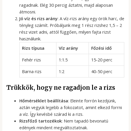
ragadnak. Elég 30 percig áztatni, majd alaposan
átmosni.
Jó víz és rizs arány
: A víz-rizs arány egy örök harc, de
tényleg számít. Próbáljunk meg 1 rész rizshez 1,5 – 2
rész vizet adni, attól függően, milyen fajta rizst
használunk.
Rizs típusa
Víz arány
Főzési idő
Fehér rizs
1:1.5
15-20 perc
Barna rizs
1:2
40-50 perc
Trükkök, hogy ne ragadjon le a rizs
Hőmérséklet beállítása
: Eleinte forrón kezdjünk,
aztán vegyük lejjebb a fokozatot, amint elkezd forrni
a víz. Így kevésbé szárad ki a rizs.
Rizsfőző tartozékok
: Nem tapadó bevonatú
edények mindent megváltoztatnak.