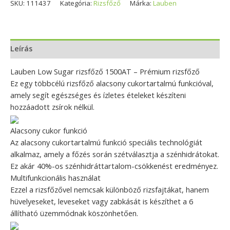
SKU:
111437
Kategória:
Rizsfőző
Márka:
Lauben
Leírás
Lauben Low Sugar rizsfőző 1500AT – Prémium rizsfőző
Ez egy többcélú rizsfőző alacsony cukortartalmú funkcióval,
amely segít egészséges és ízletes ételeket készíteni
hozzáadott zsírok nélkül.
Alacsony cukor funkció
Az alacsony cukortartalmú funkció speciális technológiát
alkalmaz, amely a főzés során szétválasztja a szénhidrátokat.
Ez akár 40%-os szénhidráttartalom-csökkenést eredményez.
Multifunkcionális használat
Ezzel a rizsfőzővel nemcsak különböző rizsfajtákat, hanem
hüvelyeseket, leveseket vagy zabkását is készíthet a 6
állítható üzemmódnak köszönhetően.