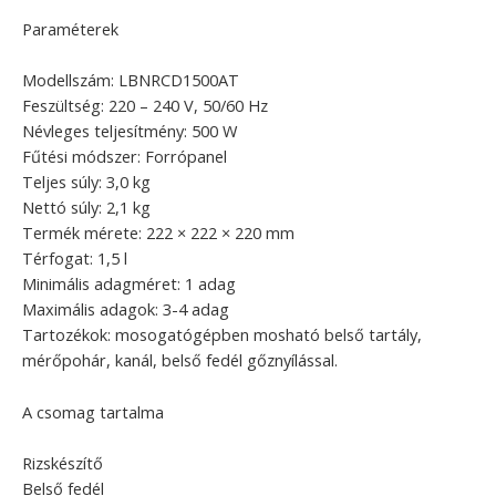
Paraméterek
Modellszám: LBNRCD1500AT
Feszültség: 220 – 240 V, 50/60 Hz
Névleges teljesítmény: 500 W
Fűtési módszer: Forrópanel
Teljes súly: 3,0 kg
Nettó súly: 2,1 kg
Termék mérete: 222 × 222 × 220 mm
Térfogat: 1,5 l
Minimális adagméret: 1 adag
Maximális adagok: 3-4 adag
Tartozékok: mosogatógépben mosható belső tartály,
mérőpohár, kanál, belső fedél gőznyílással.
A csomag tartalma
Rizskészítő
Belső fedél