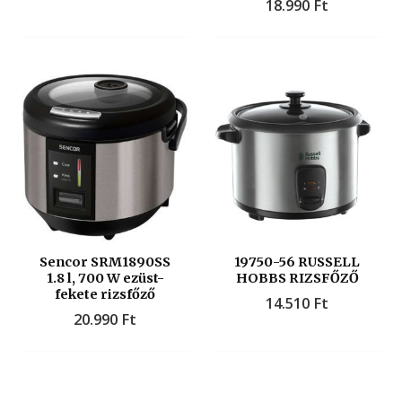
18.990
Ft
Sencor SRM1890SS
19750-56 RUSSELL
1.8 l, 700 W ezüst-
HOBBS RIZSFŐZŐ
fekete rizsfőző
14.510
Ft
20.990
Ft