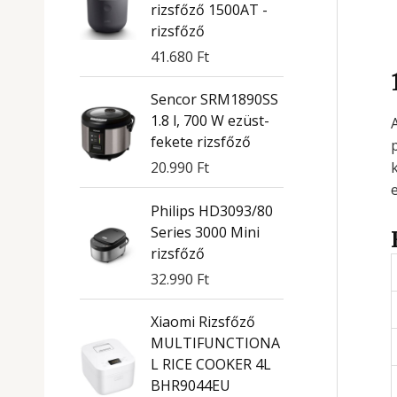
rizsfőző 1500AT -
rizsfőző
41.680
Ft
Sencor SRM1890SS
1.8 l, 700 W ezüst-
fekete rizsfőző
20.990
Ft
Philips HD3093/80
Series 3000 Mini
rizsfőző
32.990
Ft
Xiaomi Rizsfőző
MULTIFUNCTIONA
L RICE COOKER 4L
BHR9044EU