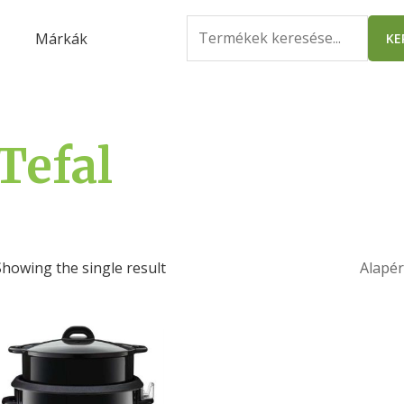
Search
Márkák
KE
for:
Tefal
Showing the single result