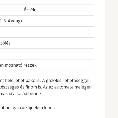
Érték
ül 3-4 adag)
őzölés
n mosható részek
nt bele lehet pakolni. A gőzölési lehetőséggel
egészséges és finom is. Az az automata melegen
g marad a kajád benne.
ban igazi dizájnelem lehet.