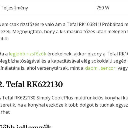
Teljesítmény
750 W
Nem csak rizsfőzésre való ám a Tefal RK103811! Próbáltad má
kezeli. Megnyugtató, hogy a kis masina főzés után melegen t
ihűl.
Ha a
legjobb rizsfőzők
érdekelnek, akkor bizony a Tefal RK1
Megbízhatóságával és a kapacitásával elég sokoldalú segéd
kínálatára is, ahol versenytársak, mint a
xiaomi
,
sencor
, vag
2. Tefal RK622130
A Tefal RK622130 Simply Cook Plus multifunkciós konyhai küt
szeretik, ha a konyhai eszközeik több dolgot is tudnak egysz
érhet.