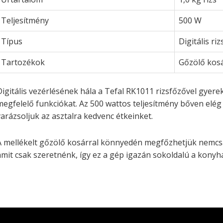
Teljesítmény
500 W
Típus
Digitális ri
Tartozékok
Gőzölő kos
Digitális vezérlésének hála a Tefal RK1011 rizsfőzővel gyerekj
megfelelő funkciókat. Az 500 wattos teljesítmény bőven elé
varázsoljuk az asztalra kedvenc étkeinket.
A mellékelt gőzölő kosárral könnyedén megfőzhetjük nemcsak
amit csak szeretnénk, így ez a gép igazán sokoldalú a konyh