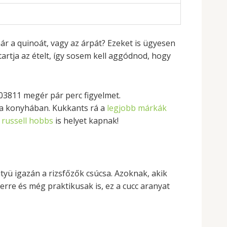
r a quinoát, vagy az árpát? Ezeket is ügyesen
artja az ételt, így sosem kell aggódnod, hogy
03811 megér pár perc figyelmet.
 a konyhában. Kukkants rá a
legjobb márkák
y
russell hobbs
is helyet kapnak!
yü igazán a rizsfőzők csúcsa. Azoknak, akik
erre és még praktikusak is, ez a cucc aranyat