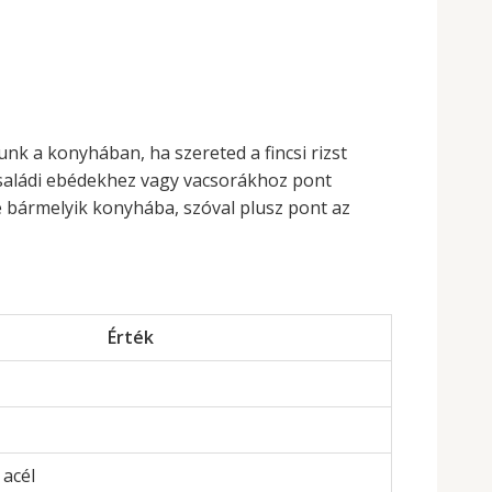
nk a konyhában, ha szereted a fincsi rizst
b családi ebédekhez vagy vacsorákhoz pont
e bármelyik konyhába, szóval plusz pont az
Érték
acél