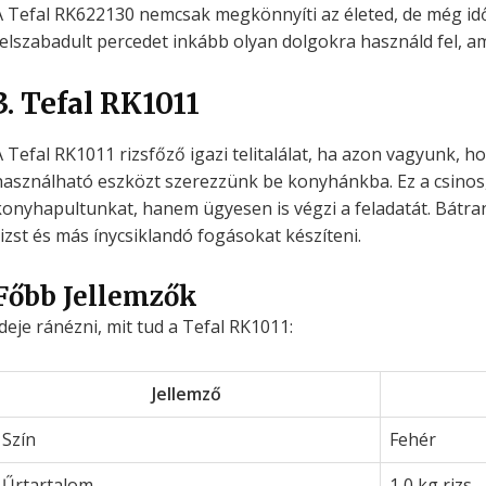
A Tefal RK622130 nemcsak megkönnyíti az életed, de még idő
felszabadult percedet inkább olyan dolgokra használd fel, am
3. Tefal RK1011
A Tefal RK1011 rizsfőző igazi telitalálat, ha azon vagyunk
használható eszközt szerezzünk be konyhánkba. Ez a csinos,
konyhapultunkat, hanem ügyesen is végzi a feladatát. Bátra
rizst és más ínycsiklandó fogásokat készíteni.
Főbb Jellemzők
Ideje ránézni, mit tud a Tefal RK1011:
Jellemző
Szín
Fehér
Űrtartalom
1,0 kg rizs