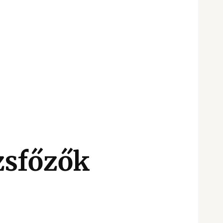
izsfőzők