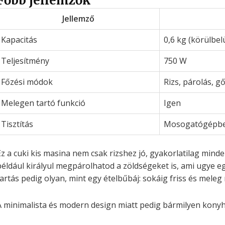
Főbb jellemzők
Jellemző
Kapacitás
0,6 kg (körülbel
Teljesítmény
750 W
Főzési módok
Rizs, párolás, g
Melegen tartó funkció
Igen
Tisztítás
Mosogatógépbe
Ez a cuki kis masina nem csak rizshez jó, gyakorlatilag minde
például királyul megpárolhatod a zöldségeket is, ami ugye 
tartás pedig olyan, mint egy ételbűbáj: sokáig friss és mele
A minimalista és modern design miatt pedig bármilyen konyhá