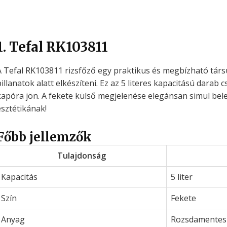
1. Tefal RK103811
A Tefal RK103811 rizsfőző egy praktikus és megbízható társu
pillanatok alatt elkészíteni. Ez az 5 literes kapacitású dara
kapóra jön. A fekete külső megjelenése elegánsan simul bel
esztétikának!
Főbb jellemzők
Tulajdonság
Kapacitás
5 liter
Szín
Fekete
Anyag
Rozsdamentes 