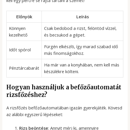
kell egy percre se rajta tartani a szemet!
Előnyök
Leírás
Könnyen
Csak bedobod a rizst, felöntöd vízzel,
kezelhető
és becsukod a gépet.
Fürgén elkészíti, így marad szabad idő
Időt spórol
más finomságokhoz.
Ha már van a konyhában, nem kell más
Pénztárcabarát
készülékre költeni.
Hogyan használjuk a befőzőautomatát
rizsfőzéshez?
A rizsfőzés befőzőautomatában igazán gyerekjáték. Kövesd
az alábbi egyszerű lépéseket:
Rizs beöntése
: Annyit mérj ki, amennyire