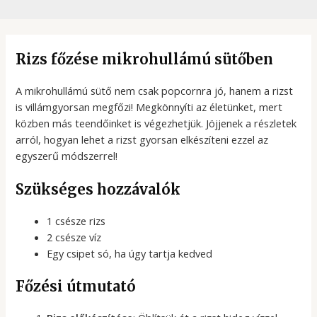
Rizs főzése mikrohullámú sütőben
A mikrohullámú sütő nem csak popcornra jó, hanem a rizst
is villámgyorsan megfőzi! Megkönnyíti az életünket, mert
közben más teendőinket is végezhetjük. Jöjjenek a részletek
arról, hogyan lehet a rizst gyorsan elkészíteni ezzel az
egyszerű módszerrel!
Szükséges hozzávalók
1 csésze rizs
2 csésze víz
Egy csipet só, ha úgy tartja kedved
Főzési útmutató