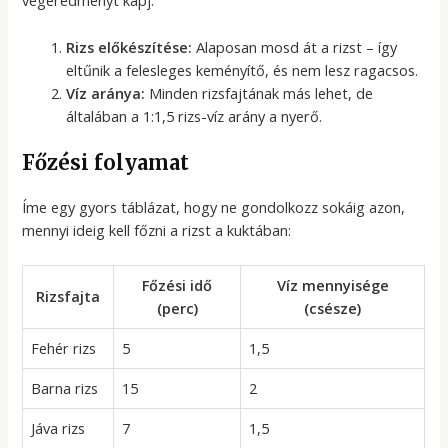
végeredményt kapj:
Rizs előkészítése:
Alaposan mosd át a rizst – így
eltűnik a felesleges keményítő, és nem lesz ragacsos.
Víz aránya:
Minden rizsfajtának más lehet, de
általában a 1:1,5 rizs-víz arány a nyerő.
Főzési folyamat
Íme egy gyors táblázat, hogy ne gondolkozz sokáig azon,
mennyi ideig kell főzni a rizst a kuktában:
Főzési idő
Víz mennyisége
Rizsfajta
(perc)
(csésze)
Fehér rizs
5
1,5
Barna rizs
15
2
Jáva rizs
7
1,5