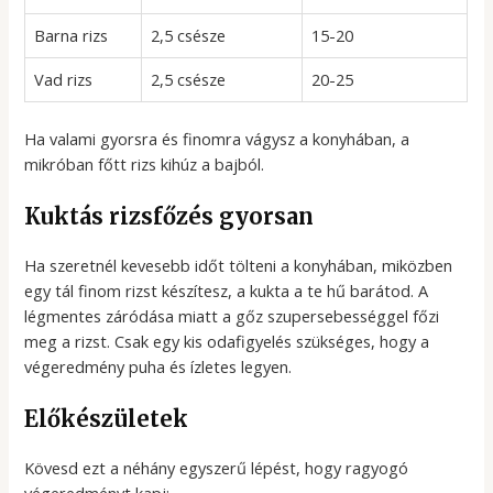
Barna rizs
2,5 csésze
15-20
Vad rizs
2,5 csésze
20-25
Ha valami gyorsra és finomra vágysz a konyhában, a
mikróban főtt rizs kihúz a bajból.
Kuktás rizsfőzés gyorsan
Ha szeretnél kevesebb időt tölteni a konyhában, miközben
egy tál finom rizst készítesz, a kukta a te hű barátod. A
légmentes záródása miatt a gőz szupersebességgel főzi
meg a rizst. Csak egy kis odafigyelés szükséges, hogy a
végeredmény puha és ízletes legyen.
Előkészületek
Kövesd ezt a néhány egyszerű lépést, hogy ragyogó