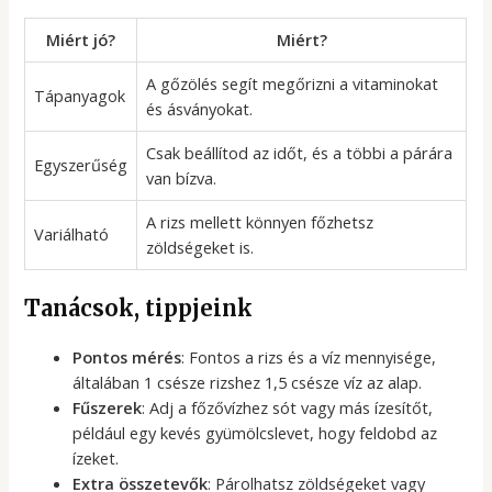
Miért jó?
Miért?
A gőzölés segít megőrizni a vitaminokat
Tápanyagok
és ásványokat.
Csak beállítod az időt, és a többi a párára
Egyszerűség
van bízva.
A rizs mellett könnyen főzhetsz
Variálható
zöldségeket is.
Tanácsok, tippjeink
Pontos mérés
: Fontos a rizs és a víz mennyisége,
általában 1 csésze rizshez 1,5 csésze víz az alap.
Fűszerek
: Adj a főzővízhez sót vagy más ízesítőt,
például egy kevés gyümölcslevet, hogy feldobd az
ízeket.
Extra összetevők
: Párolhatsz zöldségeket vagy