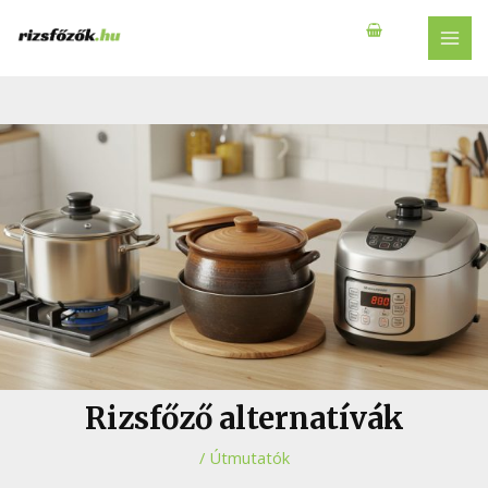
Skip
to
MAI
content
MEN
Rizsfőző alternatívák
/
Útmutatók