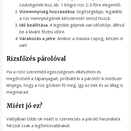
szükségetek lesz, kb. 1 bögre rizs 2-3 főre elegendő.
Vízmennyiség hozzáadása
: Segítségképp, legalább
a rizs mennyiségének kétszeresét öntsd hozzá.
Idő beállítása
: A legtöbb gépnek van időzítője, állítsd
be a kívánt főzési időre.
Várakozás a jelre
: Amikor a masina csipog, készen is
van!
Rizsfőzés párolóval
Ha a rizst szeretnéd egészségesen elkészíteni és
megőriznéd a tápanyagait, próbáld ki a párolót! A módszer
lényege, hogy a rizs gőzben fő meg, így az ízek és az állag is
megmarad.
Miért jó ez?
Valójában több ok miatt is szerencsés a pároló használata.
Nézzük csak a legfontosabbakat: