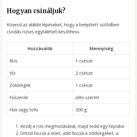
Hogyan csináljuk?
Kövesd az alábbi lépéseket, hogy a beépített sütődben
csodás rizses egytálételt készíthess.
Hozzávalók
Mennyiség
Rizs
1 csésze
Víz
2 csésze
Zöldségek
1 csésze
Fűszerek
ízlés szerint
Hús vagy tofu
200 g
Kezdj a rizs megmosásával, majd tedd egy tepsibe.
Öntsd hozzá a vizet, add hozzá a zöldségeket, a