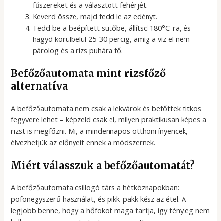
fűszereket és a választott fehérjét.
Keverd össze, majd fedd le az edényt.
Tedd be a beépített sütőbe, állítsd 180°C-ra, és
hagyd körülbelül 25-30 percig, amíg a víz el nem
párolog és a rizs puhára fő.
Befőzőautomata mint rizsfőző
alternatíva
A befőzőautomata nem csak a lekvárok és befőttek titkos
fegyvere lehet – képzeld csak el, milyen praktikusan képes a
rizst is megfőzni. Mi, a mindennapos otthoni ínyencek,
élvezhetjük az előnyeit ennek a módszernek.
Miért válasszuk a befőzőautomatát?
A befőzőautomata csillogó társ a hétköznapokban:
pofonegyszerű használat, és pikk-pakk kész az étel. A
legjobb benne, hogy a hőfokot maga tartja, így tényleg nem