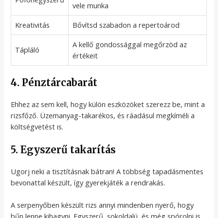
vele munka
Kreativitás
Bővítsd szabadon a repertoárod
A kellő gondossággal megőrzöd az
Tápláló
értékeit
4. Pénztárcabarát
Ehhez az sem kell, hogy külön eszközöket szerezz be, mint a
rizsfőző. Üzemanyag-takarékos, és ráadásul megkíméli a
költségvetést is.
5. Egyszerű takarítás
Ugorj neki a tisztításnak bátran! A többség tapadásmentes
bevonattal készült, így gyerekjáték a rendrakás.
A serpenyőben készült rizs annyi mindenben nyerő, hogy
bűn lenne kihagyni. Egyszerű, sokoldalú, és még spórolni is