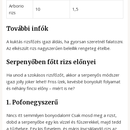
Arborio
10
1,5
rizs
További infók
A kuktás rizsfőzés igazi áldás, ha gyorsan szeretnél falatozni.
Az elkészült rizs nagyszerűen beleillik rengeteg ételbe.
Serpenyőben főtt rizs előnyei
Ha unod a szokásos rizsfőzőt, akkor a serpenyős módszer
igazi jolly joker lehet! Friss ízek, kevésbé bonyolult folyamat
és néhány fincsi előny – miért is ne?
1. Pofonegyszerű
Nincs itt semmilyen bonyodalom! Csak mosd meg a rizst,
dobd a serpenyőbe egy kis vízzel és fűszerekkel, majd tedd
a tűzhelyre. Egy kis figyelem, és máris ínycsiklandó rizs az