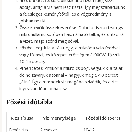
Rizs előkészítése
: Öblítsük át a rizst hideg vízzel
addig, amíg a víz nem lesz tiszta. Így megszabadulunk
a felesleges keményítőtől, és a végeredmény is
jobban néz ki.
Összetevők összekeverése
: Dobd a tiszta rizst egy
mikrohullámú sütőben használható tálba, és öntsd rá
a vizet, majd szórd meg sóval.
Főzés
: Fedjük le a tálat egy, a mikróba való fedővel
vagy fóliával, és közepes erősségen (1000W) főzzük
10-15 percig.
Pihentetés
: Amikor a mikró csipog, vegyük ki a tálat,
de ne zavarjuk azonnal – hagyjuk még 5-10 percet
„állni”. Így a maradék víz magába szívódik, és a rizs
ínycsiklandóan puha lesz.
Főzési időtábla
Rizs típusa
Víz mennyisége
Főzési idő (perc)
Fehér rizs
2 csésze
10-12