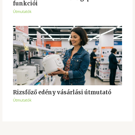
funkciói
Útmutatók
Rizsfőző edény vásárlási útmutató
Útmutatók