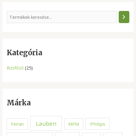
S
e
a
r
c
Kategória
h
Rizsfőző
(25)
Márka
Lauben
Philips
Ferrari
MPM