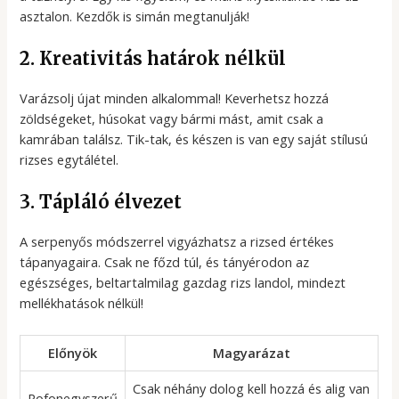
asztalon. Kezdők is simán megtanulják!
2. Kreativitás határok nélkül
Varázsolj újat minden alkalommal! Keverhetsz hozzá
zöldségeket, húsokat vagy bármi mást, amit csak a
kamrában találsz. Tik-tak, és készen is van egy saját stílusú
rizses egytálétel.
3. Tápláló élvezet
A serpenyős módszerrel vigyázhatsz a rizsed értékes
tápanyagaira. Csak ne főzd túl, és tányérodon az
egészséges, beltartalmilag gazdag rizs landol, mindezt
mellékhatások nélkül!
Előnyök
Magyarázat
Csak néhány dolog kell hozzá és alig van
Pofonegyszerű