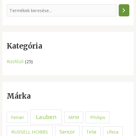
S
e
a
r
c
Kategória
h
Rizsfőző
(25)
Márka
Lauben
Philips
Ferrari
MPM
Sencor
RUSSELL HOBBS
Tefal
Ufesa