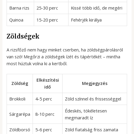
Barna rizs
25-30 perc
Kissé több idő, de megéri
Quinoa
15-20 perc
Fehérjék királya
Zöldségek
A rizsfőző nem hagy minket cserben, ha zöldségpárolásról
van szó! Megőrzi a zöldségek ízét és tápértékét – mintha
most húztuk volna ki a kertből.
Elkészítési
Zöldség
Megjegyzés
idő
Brokkoli
4-5 perc
Zöld színnel és frissességgel
Édeskés, tökéletesen
Sárgarépa
8-10 perc
megmaradt íz
Zöldborsó
5-6 perc
Zöld fiatalság friss zamata