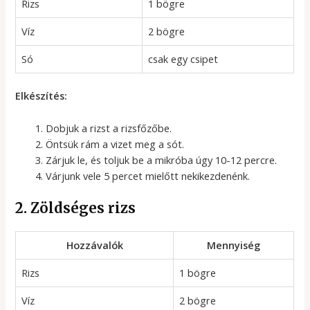
Rizs
1 bögre
Víz
2 bögre
Só
csak egy csipet
Elkészítés:
Dobjuk a rizst a rizsfőzőbe.
Öntsük rám a vizet meg a sót.
Zárjuk le, és toljuk be a mikróba úgy 10-12 percre.
Várjunk vele 5 percet mielőtt nekikezdenénk.
2. Zöldséges rizs
Hozzávalók
Mennyiség
Rizs
1 bögre
Víz
2 bögre