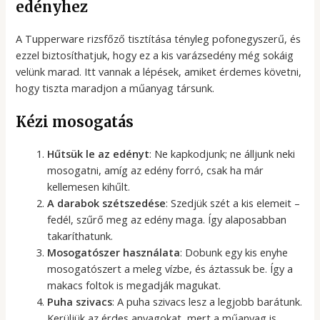
edényhez
A Tupperware rizsfőző tisztítása tényleg pofonegyszerű, és
ezzel biztosíthatjuk, hogy ez a kis varázsedény még sokáig
velünk marad. Itt vannak a lépések, amiket érdemes követni,
hogy tiszta maradjon a műanyag társunk.
Kézi mosogatás
Hűtsük le az edényt
: Ne kapkodjunk; ne álljunk neki
mosogatni, amíg az edény forró, csak ha már
kellemesen kihűlt.
A darabok szétszedése
: Szedjük szét a kis elemeit –
fedél, szűrő meg az edény maga. Így alaposabban
takaríthatunk.
Mosogatószer használata
: Dobunk egy kis enyhe
mosogatószert a meleg vízbe, és áztassuk be. Így a
makacs foltok is megadják magukat.
Puha szivacs
: A puha szivacs lesz a legjobb barátunk.
Kerüljük az érdes anyagokat, mert a műanyag is