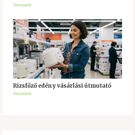
Útmutatók
Rizsfőző edény vásárlási útmutató
Útmutatók