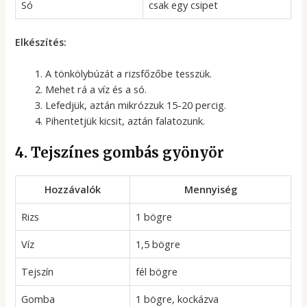
Só
csak egy csipet
Elkészítés:
A tönkölybúzát a rizsfőzőbe tesszük.
Mehet rá a víz és a só.
Lefedjük, aztán mikrózzuk 15-20 percig.
Pihentetjük kicsit, aztán falatozunk.
4. Tejszínes gombás gyönyör
Hozzávalók
Mennyiség
Rizs
1 bögre
Víz
1,5 bögre
Tejszín
fél bögre
Gomba
1 bögre, kockázva