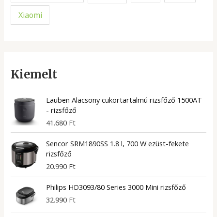
Xiaomi
Kiemelt
Lauben Alacsony cukortartalmú rizsfőző 1500AT
- rizsfőző
41.680
Ft
Sencor SRM1890SS 1.8 l, 700 W ezüst-fekete
rizsfőző
20.990
Ft
Philips HD3093/80 Series 3000 Mini rizsfőző
32.990
Ft