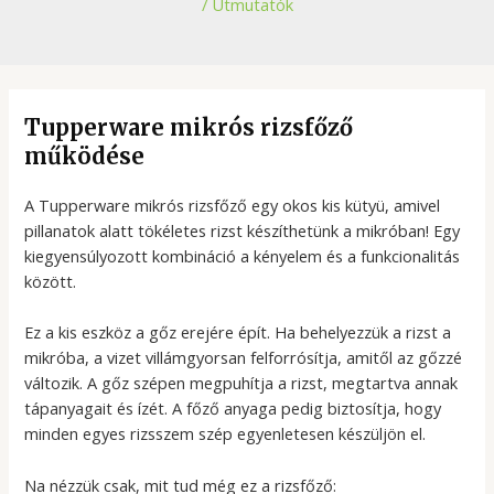
/
Útmutatók
Tupperware mikrós rizsfőző
működése
A Tupperware mikrós rizsfőző egy okos kis kütyü, amivel
pillanatok alatt tökéletes rizst készíthetünk a mikróban! Egy
kiegyensúlyozott kombináció a kényelem és a funkcionalitás
között.
Ez a kis eszköz a gőz erejére épít. Ha behelyezzük a rizst a
mikróba, a vizet villámgyorsan felforrósítja, amitől az gőzzé
változik. A gőz szépen megpuhítja a rizst, megtartva annak
tápanyagait és ízét. A főző anyaga pedig biztosítja, hogy
minden egyes rizsszem szép egyenletesen készüljön el.
Na nézzük csak, mit tud még ez a rizsfőző: