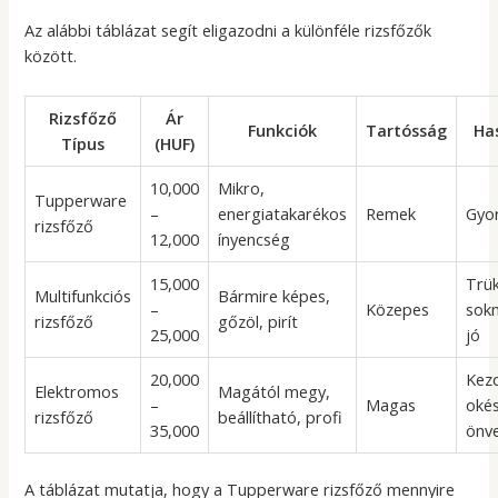
Az alábbi táblázat segít eligazodni a különféle rizsfőzők
között.
Rizsfőző
Ár
Funkciók
Tartósság
Ha
Típus
(HUF)
10,000
Mikro,
Tupperware
–
energiatakarékos
Remek
Gyor
rizsfőző
12,000
ínyencség
15,000
Trü
Multifunkciós
Bármire képes,
–
Közepes
sok
rizsfőző
gőzöl, pirít
25,000
jó
20,000
Kez
Elektromos
Magától megy,
–
Magas
okés
rizsfőző
beállítható, profi
35,000
önve
A táblázat mutatja, hogy a Tupperware rizsfőző mennyire