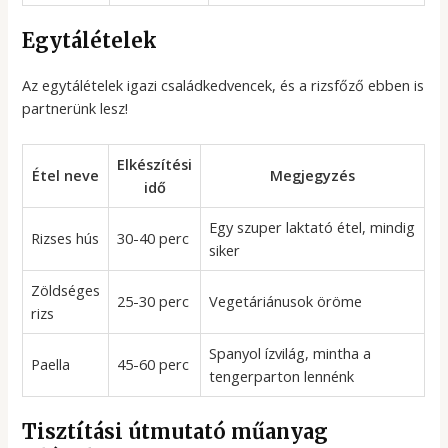
Egytálételek
Az egytálételek igazi családkedvencek, és a rizsfőző ebben is
partnerünk lesz!
Elkészítési
Étel neve
Megjegyzés
idő
Egy szuper laktató étel, mindig
Rizses hús
30-40 perc
siker
Zöldséges
25-30 perc
Vegetáriánusok öröme
rizs
Spanyol ízvilág, mintha a
Paella
45-60 perc
tengerparton lennénk
Tisztítási útmutató műanyag