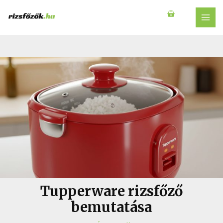
Skip
to
MAI
content
MEN
Tupperware rizsfőző
bemutatása