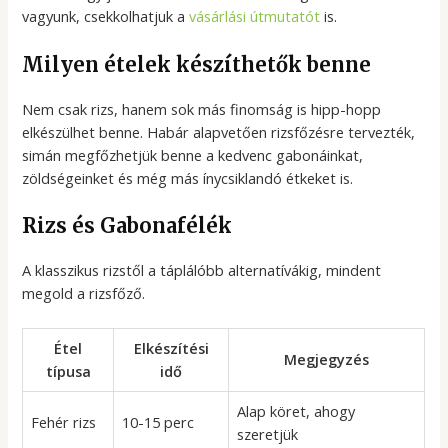
vagyunk, csekkolhatjuk a
vásárlási útmutatót
is.
Milyen ételek készíthetők benne
Nem csak rizs, hanem sok más finomság is hipp-hopp
elkészülhet benne. Habár alapvetően rizsfőzésre tervezték,
simán megfőzhetjük benne a kedvenc gabonáinkat,
zöldségeinket és még más ínycsiklandó étkeket is.
Rizs és Gabonafélék
A klasszikus rizstől a táplálóbb alternatívákig, mindent
megold a rizsfőző.
Étel
Elkészítési
Megjegyzés
típusa
idő
Alap köret, ahogy
Fehér rizs
10-15 perc
szeretjük