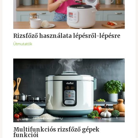
Rizsfőző használata lépésről-lépésre
Útmutatók
Multifunkciós rizsfőző gépek
funkciói