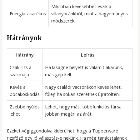
Mikróban kevesebbet eszik a
Energiatakarékos
villanyóránkból, mint a hagyományos
módszerek.
Hátrányok
Hátrány
Leírás
Csak rizs a
Ha lasagne helyett is valamit akarunk,
szakmája
más gép kell.
Kevés a
Nagy családi vacsorákon kevés lehet,
pocakoskodás
főleg ha sokan szeretnek újratölteni.
Zsebbe nyúlós
Lehet, hogy más, többfunkciós társa
lehet
jobban megéri az árát.
Ezeket végiggondolva kiderülhet, hogy a Tupperware
rizsfőző egy jó választás-e nekünk. Ha még tanácstalanok