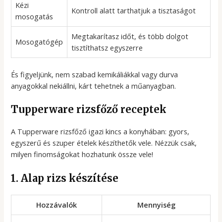
Kézi
Kontroll alatt tarthatjuk a tisztaságot
mosogatás
Megtakarítasz időt, és több dolgot
Mosogatógép
tisztíthatsz egyszerre
És figyeljünk, nem szabad kemikáliákkal vagy durva
anyagokkal nekiállni, kárt tehetnek a műanyagban.
Tupperware rizsfőző receptek
A Tupperware rizsfőző igazi kincs a konyhában: gyors,
egyszerű és szuper ételek készíthetők vele. Nézzük csak,
milyen finomságokat hozhatunk össze vele!
1. Alap rizs készítése
Hozzávalók
Mennyiség