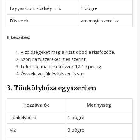
Fagyasztott zöldség mix
1 bögre
Fűszerek
amennyit szeretsz
Elkészítés:
A zöldségeket meg a rizst dobd a rizsfőzőbe.
Szórj rá fűszereket ízlés szerint.
Lefedjük, majd mikrózzuk 12-15 percig.
Összekeverjük és készen is van.
3. Tönkölybúza egyszerűen
Hozzávalók
Mennyiség
Tönkölybúza
1 bögre
Víz
3 bögre