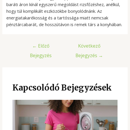
baráti áron kínál egyszerű megoldást rizsfőzéshez, anélkül,
hogy túl komplikált eszközökbe bonyolódnánk. Az
energiatakarékosság és a tartóssága miatt nemcsak
pénztárcabarát, de hosszútávon is remek társ a konyhában.
Bejegyzés
←
Előző
Következő
navigáció
Bejegyzés
Bejegyzés
→
Kapcsolódó Bejegyzések