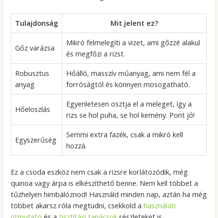
Tulajdonság
Mit jelent ez?
Mikró felmelegíti a vizet, ami gőzzé alakul
Gőz varázsa
és megfőzi a rizst.
Robusztus
Hőálló, masszív műanyag, ami nem fél a
anyag
forróságtól és könnyen mosogatható.
Egyenletesen osztja el a meleget, így a
Hőeloszlás
rizs se hol puha, se hol kemény. Pont jó!
Semmi extra fazék, csak a mikró kell
Egyszerűség
hozzá.
Ez a csoda eszköz nem csak a rizsre korlátozódik, még
quinoa vagy árpa is elkészíthető benne. Nem kell többet a
tűzhelyen himbálóznod! Használd minden nap, aztán ha még
többet akarsz róla megtudni, csekkold a
használati
útmutató
és a
tisztítási tanácsok
részleteket is.